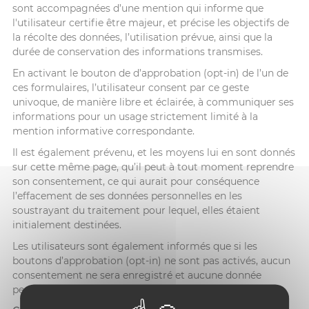
sont accompagnées d’une mention qui informe que
l'utilisateur certifie être majeur, et précise les objectifs de
la récolte des données, l’utilisation prévue, ainsi que la
durée de conservation des informations transmises.
En activant le bouton de d’approbation (opt-in) de l’un de
ces formulaires, l’utilisateur consent par ce geste
univoque, de manière libre et éclairée, à communiquer ses
informations pour un usage strictement limité à la
mention informative correspondante.
Il est également prévenu, et les moyens lui en sont donnés
sur cette même page, qu’il peut à tout moment reprendre
son consentement, ce qui aurait pour conséquence
l’effacement de ses données personnelles en les
soustrayant du traitement pour lequel, elles étaient
initialement destinées.
Les utilisateurs sont également informés que si les
boutons d’approbation (opt-in) ne sont pas activés, aucun
consentement ne sera enregistré et aucune donnée
personnelle ne sera transmise.