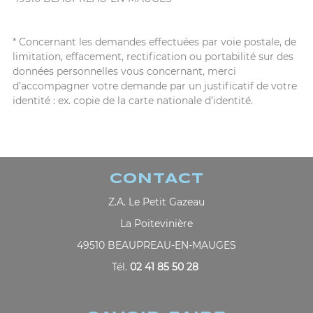
* Concernant les demandes effectuées par voie postale, de
limitation, effacement, rectification ou portabilité sur des
données personnelles vous concernant, merci
d’accompagner votre demande par un justificatif de votre
identité : ex. copie de la carte nationale d’identité.
CONTACT
Z.A. Le Petit Gazeau
La Poitevinière
49510 BEAUPREAU-EN-MAUGES
Tél.
02 41 85 50 28