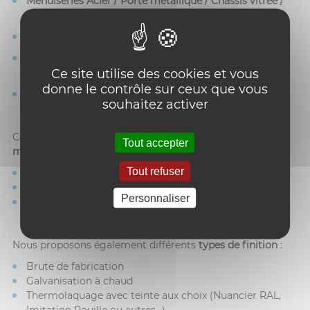
Menuiseries Acier / Porte métallique / Châssis vitrée /
Hall d’entrée / Verrière / Fine line
Pare-vue / Brise vent
Ossature métallique / Coursive / Passerelle / Pergola /
Ce site utilise des cookies et vous
Auvent / Terrasse
donne le contrôle sur ceux que vous
Vérandas, Marquise
souhaitez activer
Ces ouvrages sont fabriqués à partir de différentes
Tout accepter
matières premières
(suivant demandes) :
Tout refuser
acier
aluminium
Personnaliser
inox
Nous proposons également différents
types de finition
:
Brute de fabrication
Galvanisation à chaud
Thermolaquage avec teinte aux choix (Nuancier RAL,